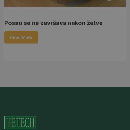
Posao se ne završava nakon žetve
T
S
Read More
e