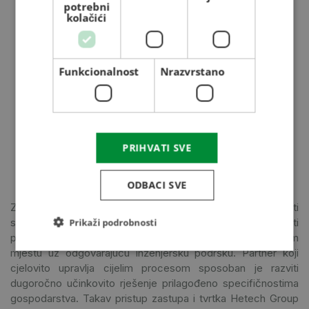
potrebni
kolačići
Funkcionalnost
Nrazvrstano
PRIHVATI SVE
ODBACI SVE
Zato je tijekom realizacije investicije od posebne važnosti
stručna podrška. Iskustvo pokazuje da se najbolji rezultati
Prikaži podrobnosti
postižu kada se projektiranje i izvedba odvijaju na jednom
mjestu uz odgovarajuću inženjersku podršku. Partner koji
cjelovito upravlja cijelim procesom sposoban je razviti
dugoročno učinkovito rješenje prilagođeno specifičnostima
gospodarstva. Takav pristup zastupa i tvrtka Hetech Group