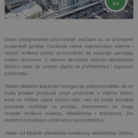
tra
Uvjeti poljoprivredne proizvodnje značajno su se promijenili
posljednjih godina. Oscilacije cijena, nepredvidivo vrijeme i
rastući troškovi potiču proizvođače da svjesnije upravljaju
svojim resursima. U takvom okruženju važnost skladištenja
žitarica raste, jer izravno utječe na profitabilnost i sigurnost
poslovanja.
Vlastiti skladišni kapacitet omogućuje poljoprivredniku da ne
bude prisiljen prodavati svoje proizvode u vrijeme žetve,
kada su tržišne cijene obično niže, već da može pričekati
povoljnije razdoblje za prodaju. Istovremeno se mogu
smanjiti troškovi sušenja, skladištenja i transporta, što
dodatno poboljšava učinkovitost gospodarstva.
Jedan od ključnih elemenata modernog skladištenja žitarica