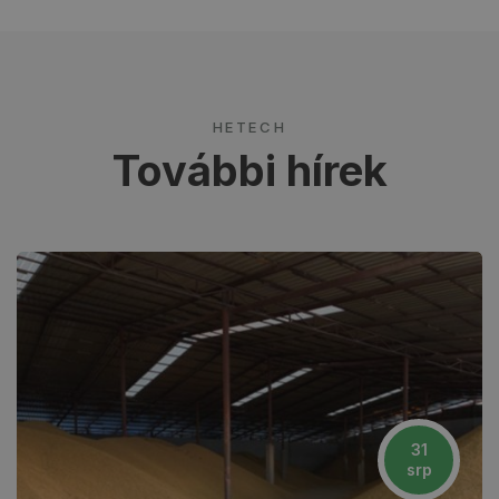
HETECH
További hírek
31
srp