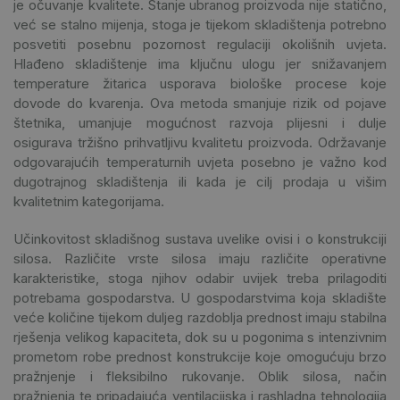
je očuvanje kvalitete. Stanje ubranog proizvoda nije statično,
već se stalno mijenja, stoga je tijekom skladištenja potrebno
posvetiti posebnu pozornost regulaciji okolišnih uvjeta.
Hlađeno skladištenje ima ključnu ulogu jer snižavanjem
temperature žitarica usporava biološke procese koje
dovode do kvarenja. Ova metoda smanjuje rizik od pojave
štetnika, umanjuje mogućnost razvoja plijesni i dulje
osigurava tržišno prihvatljivu kvalitetu proizvoda. Održavanje
odgovarajućih temperaturnih uvjeta posebno je važno kod
dugotrajnog skladištenja ili kada je cilj prodaja u višim
kvalitetnim kategorijama.
Učinkovitost skladišnog sustava uvelike ovisi i o konstrukciji
silosa. Različite vrste silosa imaju različite operativne
karakteristike, stoga njihov odabir uvijek treba prilagoditi
potrebama gospodarstva. U gospodarstvima koja skladište
veće količine tijekom duljeg razdoblja prednost imaju stabilna
rješenja velikog kapaciteta, dok su u pogonima s intenzivnim
prometom robe prednost konstrukcije koje omogućuju brzo
pražnjenje i fleksibilno rukovanje. Oblik silosa, način
pražnjenja te pripadajuća ventilacijska i rashladna tehnologija