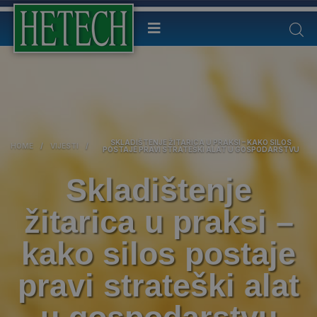
SKLADIŠTENJE ŽITARICA U PRAKSI – KAKO SILOS
HOME
/
VIJESTI
/
POSTAJE PRAVI STRATEŠKI ALAT U GOSPODARSTVU
Skladištenje
žitarica u praksi –
kako silos postaje
pravi strateški alat