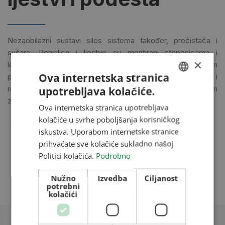
Nezaobilazni sustavi silos sistema također, prečistača i
sušara. Penjalice i ljestve su montirani stepenicama i
×
leđobranima po propisu zaštite na radu i sa pocinčanom
Ova internetska stranica
površinskom zaštitom. Podesti se montiraju sa ogradom i
rešetkastom podlogom sa pocinčanom površinskom
upotrebljava kolačiće.
HUNGARIAN
zaštitom.
Ova internetska stranica upotrebljava
ENGLISH
kolačiće u svrhe poboljšanja korisničkog
ROMANIAN
iskustva. Uporabom internetske stranice
prihvaćate sve kolačiće sukladno našoj
CROATIAN
Kataloga ljestvi i podesta
Politici kolačića.
Podrobno
RUSSIAN
Nužno
Izvedba
Ciljanost
potrebni
kolačići