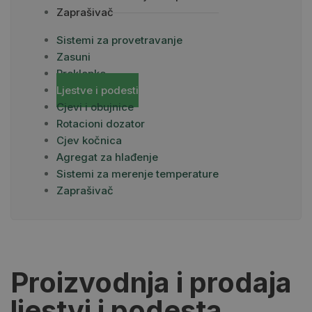
Zaprašivač
Sistemi za provetravanje
Zasuni
Preklopke
Ljestve i podesti
Cjevi i obujnice
Rotacioni dozator
Cjev kočnica
Agregat za hlađenje
Sistemi za merenje temperature
Zaprašivač
Proizvodnja i prodaja
ljestvi i podesta