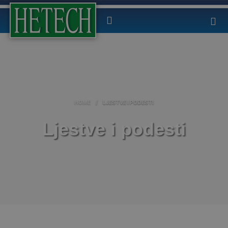
HOME
/
LJESTVE I PODESTI
Ljestve i podesti