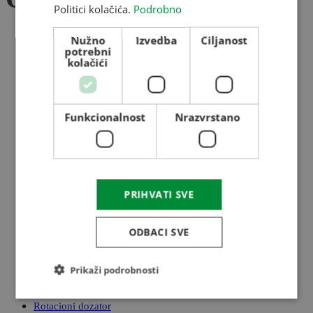
Politici kolačića.
Podrobno
RUSSIAN
Sistemi za provetravanje
Nužno
Izvedba
Ciljanost
potrebni
Zasuni
kolačići
Preklopke
Ljestve i podesti
Cjevi i obujnice
Funkcionalnost
Nrazvrstano
Rotacioni dozator
Cjev kočnica
Agregat za hlađenje
Sistemi za merenje temperature
Zaprašivač
PRIHVATI SVE
Sistemi za provetravanje
ODBACI SVE
Zasuni
Preklopke
Prikaži podrobnosti
Ljestve i podesti
Cjevi i obujnice
Rotacioni dozator