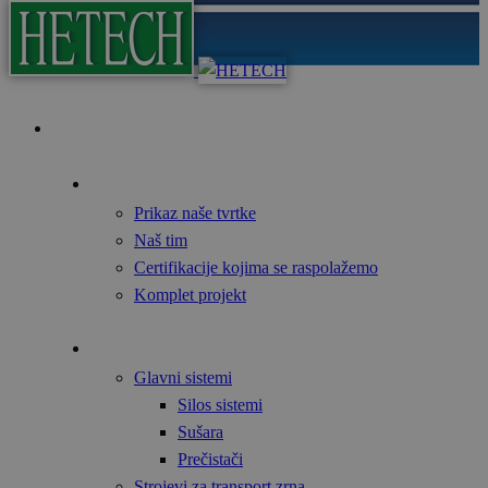
Početna
O nama
Prikaz naše tvrtke
Naš tim
Certifikacije kojima se raspolažemo
Komplet projekt
Proizvodi
Glavni sistemi
Silos sistemi
Sušara
Prečistači
Strojevi za transport zrna