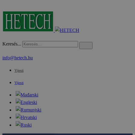
Keresés...
info@hetech.hu
Vijesti
Vijesti