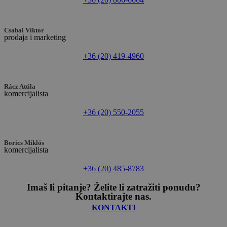
Csabai Viktor
prodaja i marketing
+36 (20) 419-4960
Rácz Attila
komercijalista
+36 (20) 550-2055
Borics Miklós
komercijalista
+36 (20) 485-8783
Imaš li pitanje? Želite li zatražiti ponudu?
Kontaktirajte nas.
KONTAKTI