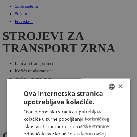
Silos sistemi
Sušara
Prečistači
STROJEVI ZA
TRANSPORT ZRNA
Lančani transporteri
Kofičasti elevatori
Trakasti transporteri
×
Puževi
Ova internetska stranica
Lančani transporteri
upotrebljava kolačiće.
HUNGARIAN
Kofičasti elevatori
Ova internetska stranica upotrebljava
ENGLISH
Trakasti transporteri
kolačiće u svrhe poboljšanja korisničkog
Puževi
ROMANIAN
iskustva. Uporabom internetske stranice
OSTALI UREĐAJI
prihvaćate sve kolačiće sukladno našoj
CROATIAN