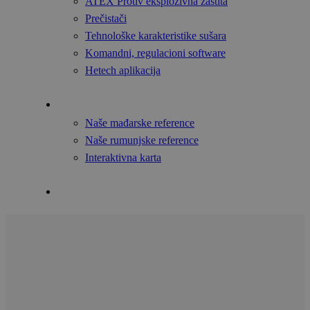
ATEX Protiv eksplozivna zaštita
Prečistači
Tehnološke karakteristike sušara
Komandni, regulacioni software
Hetech aplikacija
Reference
Naše mađarske reference
Naše rumunjske reference
Interaktivna karta
Kontakti