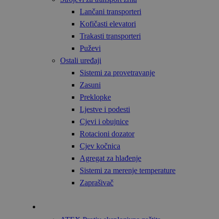
Lančani transporteri
Kofičasti elevatori
Trakasti transporteri
Puževi
Ostali uređaji
Sistemi za provetravanje
Zasuni
Preklopke
Ljestve i podesti
Cjevi i obujnice
Rotacioni dozator
Cjev kočnica
Agregat za hlađenje
Sistemi za merenje temperature
Zaprašivač
Tehnologija