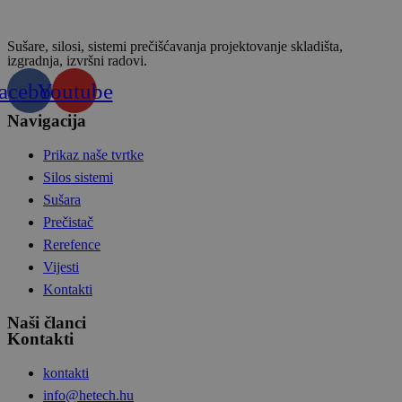
Sušare, silosi, sistemi prečišćavanja projektovanje skladišta,
izgradnja, izvršni radovi.
acebook
Youtube
Navigacija
Prikaz naše tvrtke
Silos sistemi
Sušara
Prečistač
Rerefence
Vijesti
Kontakti
Naši članci
Kontakti
kontakti
info@hetech.hu