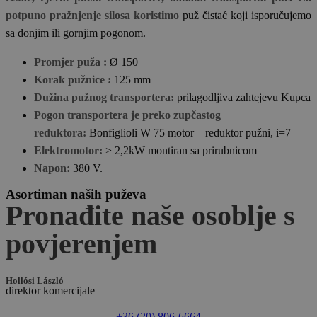
potpuno pražnjenje silosa koristimo
puž čistać koji isporučujemo
sa donjim ili gornjim pogonom.
Promjer puža :
Ø 150
Korak pužnice :
125 mm
Dužina pužnog transportera:
prilagodljiva zahtejevu Kupca
Pogon transportera je preko zupčastog
reduktora:
Bonfiglioli W 75 motor – reduktor pužni, i=7
Elektromotor:
> 2,2kW montiran sa prirubnicom
Napon:
380 V.
Asortiman naših puževa
Pronađite naše osoblje s
povjerenjem
Hollósi László
direktor komercijale
+36 (20) 806-6664