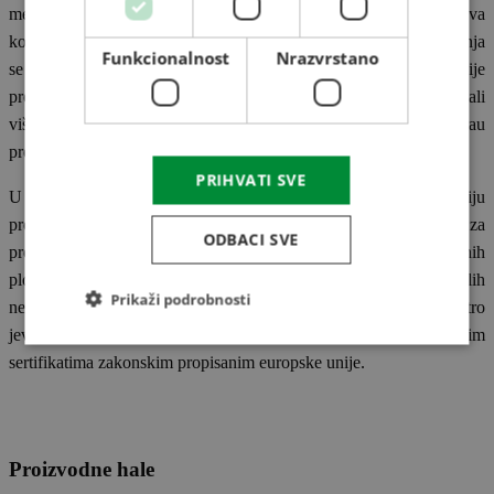
metalni silosi) projektovanje sušara, prečistača i izvođenje radova
komplet sistema nakon projektovanja. Svaki segment projektovanja
Funkcionalnost
Nrazvrstano
se izvodi pomoću računara. Time se postiže brži rad i efikasnije
projektovanje radova. Pod našim imenom smo uspešno realizovali
više od 300 projekata i izgradili milion tona skladiištenih prostorau
proteklih 20 godina.
PRIHVATI SVE
U prethodnom periodu na izazov tržišta HETECH za efikasniju
proizvodnju i montažu strojeva izvršio ulaganja u nove hale za
ODBACI SVE
proizvodnju. Nabavljen su CNC mašine za obradu galvanizovanih
ploča. Uključujući u to povećanje broja radnika. U proteklih
Prikaži podrobnosti
nekoliko godina također se uspešno realizovalo uspešna prodaja stro
jeva u susjednim zemaljama. Naši proizvodi raspolažu sa svim
sertifikatima zakonskim propisanim europske unije.
Proizvodne hale