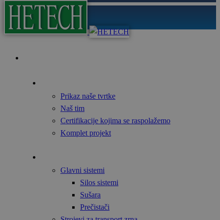
Početna
O nama
Prikaz naše tvrtke
Naš tim
Certifikacije kojima se raspolažemo
Komplet projekt
Proizvodi
Glavni sistemi
Silos sistemi
Sušara
Prečistači
Strojevi za transport zrna