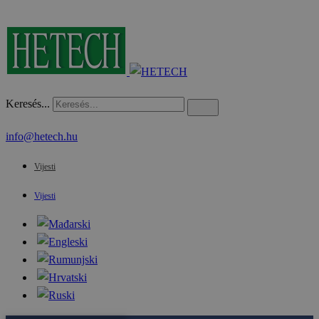
Keresés...
info@hetech.hu
Vijesti
Vijesti