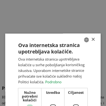
×
Ova internetska stranica
upotrebljava kolačiće.
HUNGARIAN
Ova internetska stranica upotrebljava
ENGLISH
kolačiće u svrhe poboljšanja korisničkog
ROMANIAN
iskustva. Uporabom internetske stranice
prihvaćate sve kolačiće sukladno našoj
CROATIAN
Politici kolačića.
Podrobno
RUSSIAN
Prikaz naše tvrtke
Nužno
Izvedba
Ciljanost
potrebni
HETECH je osnovana 1998 godine. I tokom godina postala je jedna
kolačići
od vodećih tvrtki segmentu skladištenja žitarica (podna skladišta i