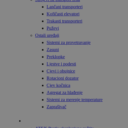
Lančani transporteri
Kofičasti elevatori
Trakasti transporteri
Puževi
Ostali uređaji
Sistemi za provetravanje
Zasuni
Preklopke
Ljestve i podesti
Cjevi i obujnice
Rotacioni dozator
Cjev kočnica
Agregat za hlađenje
Sistemi za merenje temperature
Zaprašivač
Tehnologija