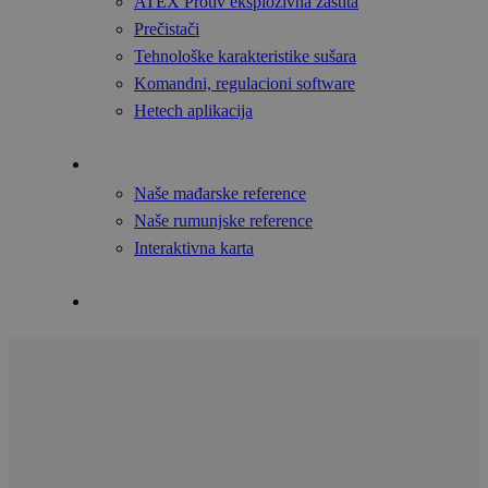
ATEX Protiv eksplozivna zaštita
Prečistači
Tehnološke karakteristike sušara
Komandni, regulacioni software
Hetech aplikacija
Reference
Naše mađarske reference
Naše rumunjske reference
Interaktivna karta
Kontakti