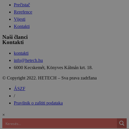
Prečistač
Rerefence
Vijesti
Kontakti
Naši članci
Kontakti
kontakti
info@hetech.hu
6000 Kecskemét, Könyves Kálmán krt. 18.
© Copyright 2022. HETECH – Sva prava zadržana
ÁSZF
/
Pravilnik o zaštiti podataka
×