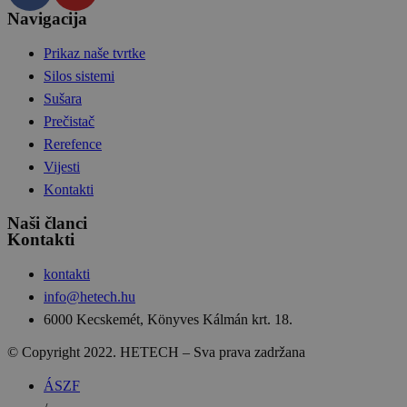
Navigacija
Prikaz naše tvrtke
Silos sistemi
Sušara
Prečistač
Rerefence
Vijesti
Kontakti
Naši članci
Kontakti
kontakti
info@hetech.hu
6000 Kecskemét, Könyves Kálmán krt. 18.
© Copyright 2022. HETECH – Sva prava zadržana
ÁSZF