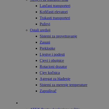
Lančani transporteri
Kofičasti elevatori
Trakasti transporteri
Puževi
Ostali uređaji
Sistemi za provetravanje
Zasuni
Preklopke
Ljestve i podesti
Cjevi i obujnice
Rotacioni dozator
Cjev kočnica
Agregat za hlađenje
Sistemi za merenje temperature
Zaprašivač
Tehnologija