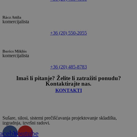
Rácz Attila
komercijalista
+36 (20) 550-2055
Borics Miklós
komercijalista
+36 (20) 485-8783
Imaš li pitanje? Želite li zatražiti ponudu?
Kontaktirajte nas.
KONTAKTI
Sušare, silosi, sistemi prečišćavanja projektovanje skladišta,
izgradnja, izvršni radovi.
acebook
Youtube