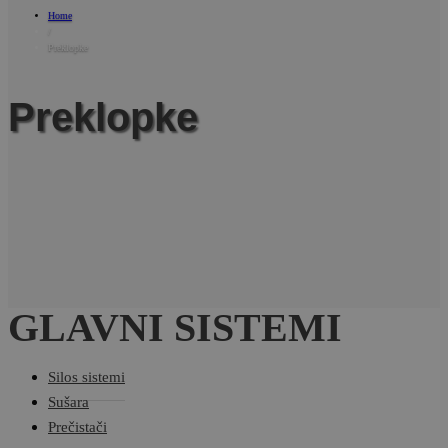
Home
/
Preklopke
Preklopke
GLAVNI SISTEMI
Silos sistemi
Sušara
Prečistači