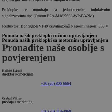
Preklopke se montiraju sa jednosmernim induktivnim
signalizatorima tipa (Omron E2A-M18KS08-WP-B3-2M)
Reduktor:
Bonfiglioli VF49 csigahajtómű
Napojni napon:
380 V
Ponuda naših preklopki ručnim upravljanjem
Ponuda naših preklopki sa motornim upravljanjem
Pronađite naše osoblje s
povjerenjem
Hollósi László
direktor komercijale
+36 (20) 806-6664
Csabai Viktor
prodaja i marketing
+36 (20) 419-4960