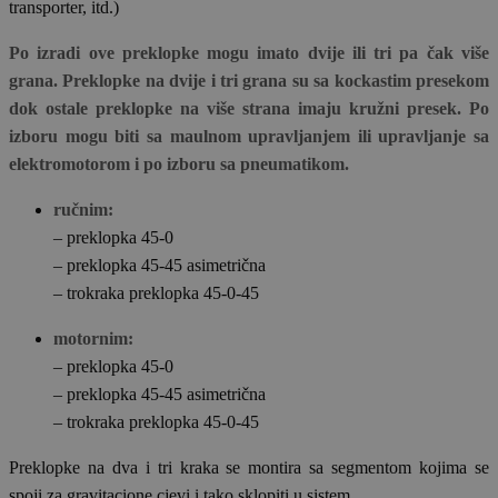
transporter, itd.)
Po izradi ove preklopke mogu imato dvije ili tri pa čak više
grana. Preklopke na dvije i tri grana su sa kockastim presekom
dok ostale preklopke na više strana imaju kružni presek. Po
izboru mogu biti sa maulnom upravljanjem ili upravljanje sa
elektromotorom i po izboru sa pneumatikom.
ručnim:
– preklopka 45-0
– preklopka 45-45 asimetrična
– trokraka preklopka 45-0-45
motornim:
– preklopka 45-0
– preklopka 45-45 asimetrična
– trokraka preklopka 45-0-45
Preklopke na dva i tri kraka se montira sa segmentom kojima se
spoji za gravitacione cjevi i tako sklopiti u sistem.