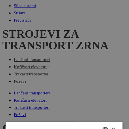
Silos sistemi
Sušara
Prečistači
STROJEVI ZA
TRANSPORT ZRNA
Lančani transporteri
Kofičasti elevatori
Trakasti transporteri
Puževi
Lančani transporteri
Kofičasti elevatori
Trakasti transporteri
Puževi
OSTALI UREĐAJI