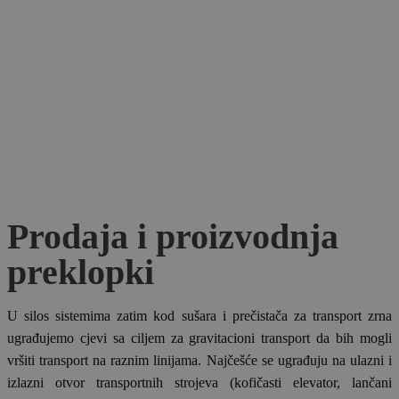
Prodaja i proizvodnja
preklopki
U silos sistemima zatim kod sušara i prečistača za transport zrna
ugrađujemo cjevi sa ciljem za gravitacioni transport da bih mogli
vršiti transport na raznim linijama. Najčešće se ugrađuju na ulazni i
izlazni otvor transportnih strojeva (kofičasti elevator, lančani