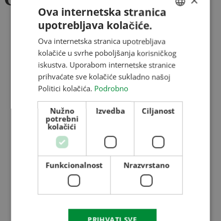
×
Ova internetska stranica
upotrebljava kolačiće.
Sistemi za provetravanje
HUNGARIAN
Zasuni
Ova internetska stranica upotrebljava
ENGLISH
Preklopke
kolačiće u svrhe poboljšanja korisničkog
Ljestve i podesti
ROMANIAN
iskustva. Uporabom internetske stranice
Cjevi i obujnice
prihvaćate sve kolačiće sukladno našoj
CROATIAN
Rotacioni dozator
Politici kolačića.
Podrobno
RUSSIAN
Cjev kočnica
Agregat za hlađenje
Nužno
Izvedba
Ciljanost
potrebni
Sistemi za merenje temperature
kolačići
Zaprašivač
Sistemi za provetravanje
Funkcionalnost
Nrazvrstano
Zasuni
Preklopke
Ljestve i podesti
Cjevi i obujnice
Rotacioni dozator
PRIHVATI SVE