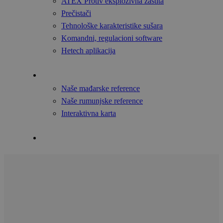
ATEX Protiv eksplozivna zaštita
Prečistači
Tehnološke karakteristike sušara
Komandni, regulacioni software
Hetech aplikacija
Reference
Naše mađarske reference
Naše rumunjske reference
Interaktivna karta
Kontakti