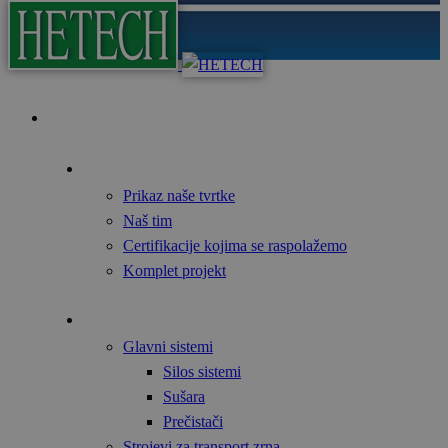
Početna
O nama
Prikaz naše tvrtke
Naš tim
Certifikacije kojima se raspolažemo
Komplet projekt
Proizvodi
Glavni sistemi
Silos sistemi
Sušara
Prečistači
Strojevi za transport zrna