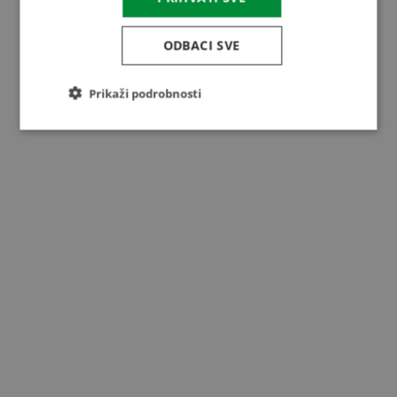
Cjev kočnica
Agregat za hlađenje
ODBACI SVE
Sistemi za merenje temperature
Zaprašivač
Prikaži podrobnosti