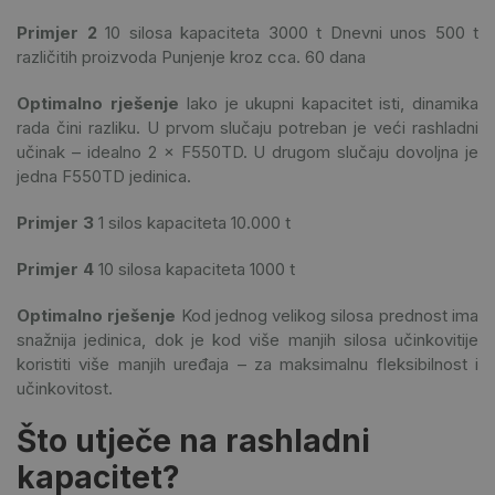
Primjer 2
10 silosa kapaciteta 3000 t
Dnevni unos 500 t
različitih proizvoda
Punjenje kroz cca. 60 dana
Optimalno rješenje
Iako je ukupni kapacitet isti, dinamika
rada čini razliku. U prvom slučaju potreban je veći rashladni
učinak – idealno 2 × F550TD. U drugom slučaju dovoljna je
jedna F550TD jedinica.
Primjer 3
1 silos kapaciteta 10.000 t
Primjer 4
10 silosa kapaciteta 1000 t
Optimalno rješenje
Kod jednog velikog silosa prednost ima
snažnija jedinica, dok je kod više manjih silosa učinkovitije
koristiti više manjih uređaja – za maksimalnu fleksibilnost i
učinkovitost.
Što utječe na rashladni
kapacitet?