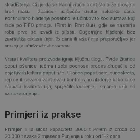
skladištenja. Cilj je da se hladni zračni front što brže provjetri
kroz masu žitarice– najčešće unutar nekoliko dana.
Kontinuirano hlađenje posebno je učinkovito kod sustava koji
rade po FIFO principu (First In, First Out), gdje se najstarija
roba prvo se izvadi iz silosa. Dugotrajno hlađenje bez
završetka ciklusa (npr. 15 dana ili više) nije preporučljivo jer
smanjuje učinkovitost procesa.
Vrsta i kvaliteta proizvoda igraju ključnu ulogu. Tvrđe žitarice
poput pšenice, ječma i zobi podnose proces drugačije od
osjetljivijih kultura poput riže. Uljarice poput soje, suncokreta,
repice ili sezama zahtijevaju kontrolirano hlađenje kako bi se
očuvala kvaliteta ulja, spriječilo kvarenje i smanjio rizik od
samozapaljenja.
Primjeri iz prakse
Primjer 1
10 silosa kapaciteta 3000 t
Prijem iz broda od
30.000 t svaka 3 mjeseca
Punjenje u roku od 1–2 dana