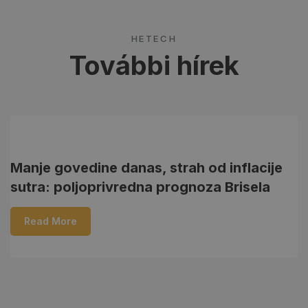
HETECH
További hírek
05
kol
Manje govedine danas, strah od inflacije
P
sutra: poljoprivredna prognoza Brisela
Read More