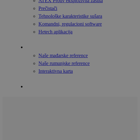
ATEX Protiv eksplozivna zaštita
Prečistači
Tehnološke karakteristike sušara
Komandni, regulacioni software
Hetech aplikacija
Reference
Naše mađarske reference
Naše rumunjske reference
Interaktivna karta
Kontakti