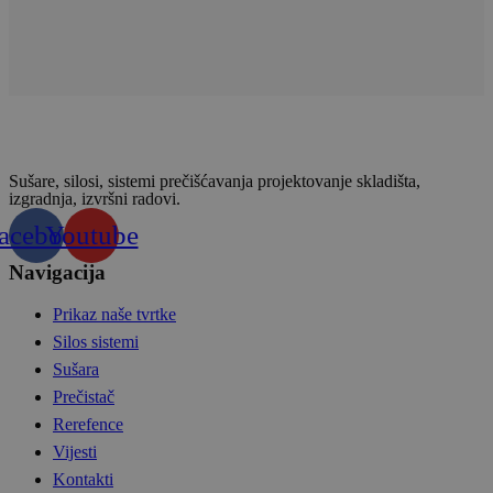
Sušare, silosi, sistemi prečišćavanja projektovanje skladišta,
izgradnja, izvršni radovi.
acebook
Youtube
Navigacija
Prikaz naše tvrtke
Silos sistemi
Sušara
Prečistač
Rerefence
Vijesti
Kontakti