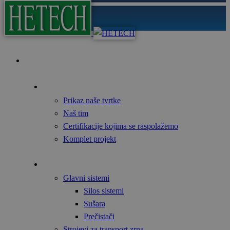
Početna
O nama
Prikaz naše tvrtke
Naš tim
Certifikacije kojima se raspolažemo
Komplet projekt
Proizvodi
Glavni sistemi
Silos sistemi
Sušara
Prečistači
Strojevi za transport zrna