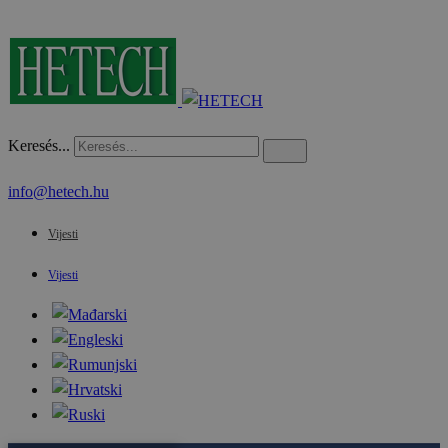
Keresés...
info@hetech.hu
Vijesti
Vijesti