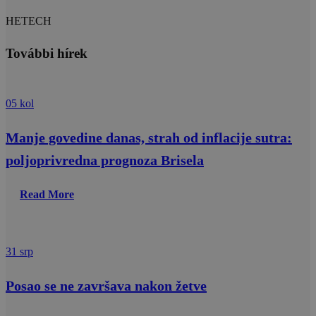
HETECH
További hírek
05 kol
Manje govedine danas, strah od inflacije sutra:
poljoprivredna prognoza Brisela
Read More
31 srp
Posao se ne završava nakon žetve