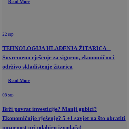
Read More
22 srp
TEHNOLOGIJA HLAĐENJA ŽITARICA –
Suvremeno rješenje za sigurno, ekonomično i
održivo skladištenje žitarica
Read More
08 srp
Brži povrat investicije? Manji gubici?
Ekonomičnije rješenje? 5 +1 savjet na što obratiti
pozornost pri odabiru izvođača!