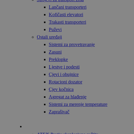
Lančani transporteri
Kofičasti elevatori
Trakasti transporteri
Puževi
Ostali uređaji
Sistemi za provetravanje
Zasuni
Preklopke
Ljestve i podesti
Cjevi i obujnice
Rotacioni dozator
Cjev kočnica
Agregat za hlađenje
Sistemi za merenje temperature
Zaprašivač
Tehnologija