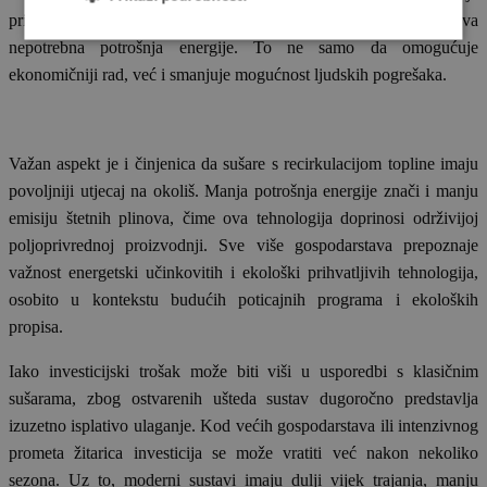
prilagođava rad sustava trenutačnim potrebama, čime se izbjegava
nepotrebna potrošnja energije. To ne samo da omogućuje
ekonomičniji rad, već i smanjuje mogućnost ljudskih pogrešaka.
Važan aspekt je i činjenica da sušare s recirkulacijom topline imaju
povoljniji utjecaj na okoliš. Manja potrošnja energije znači i manju
emisiju štetnih plinova, čime ova tehnologija doprinosi održivijoj
poljoprivrednoj proizvodnji. Sve više gospodarstava prepoznaje
važnost energetski učinkovitih i ekološki prihvatljivih tehnologija,
osobito u kontekstu budućih poticajnih programa i ekoloških
propisa.
Iako investicijski trošak može biti viši u usporedbi s klasičnim
sušarama, zbog ostvarenih ušteda sustav dugoročno predstavlja
izuzetno isplativo ulaganje. Kod većih gospodarstava ili intenzivnog
prometa žitarica investicija se može vratiti već nakon nekoliko
sezona. Uz to, moderni sustavi imaju dulji vijek trajanja, manju