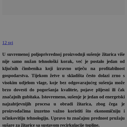
12 svi
U suvremenoj poljoprivrednoj proizvodnji sušenje žitarica više
nije samo nužan tehnološki korak, već je postalo jedan od
ključnih čimbenika koji izravno utječu na profitabilnost
gospodarstva. Tijekom žetve u skladišta često dolazi zrno s
visokim udjelom vlage, koje bez odgovarajućeg sušenja može
brzo dovesti do pogoršanja kvalitete, pojave plijesni ili čak
značajnih gubitaka. Istovremeno, sušenje je jedan od energetski
najzahtjevnijih procesa u obradi žitarica, zbog čega je
proizvođačima izuzetno važno koristiti što ekonomičniju i
učinkovitiju tehnologiju. Upravo tu značajnu prednost pružaju
sušare za žitarice sa sustavom recirkulacije topline.