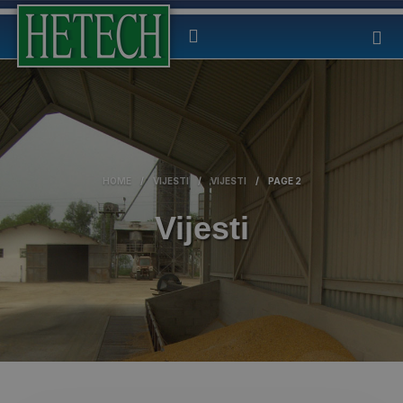
HOME
/
VIJESTI
/
VIJESTI
/
PAGE 2
Vijesti