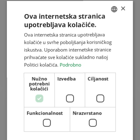
×
Elevatori s koficama su „tihi radnici” u skladištima
Ova internetska stranica
i pogonima za preradu žitarica. Često dolaze u
središte pažnje tek kada se pojavi neki problem –
upotrebljava kolačiće.
HUNGARIAN
iako je temelj njihovog pouzdanog rada pravilno
Ova internetska stranica upotrebljava
odabrana i stručno ugrađena gumena traka.
ENGLISH
kolačiće u svrhe poboljšanja korisničkog
Upravo zato vrijedi svjesno donijeti odluku pri
ROMANIAN
iskustva. Uporabom internetske stranice
odabiru, jer odgovarajuća traka može…
prihvaćate sve kolačiće sukladno našoj
CROATIAN
Politici kolačića.
Podrobno
Read More
RUSSIAN
Nužno
Izvedba
Ciljanost
potrebni
kolačići
Sušare za poljoprivredne
Funkcionalnost
Nrazvrstano
proizvode, sušare za sjemensku
robu
Sadržaj vlage u našim poljoprivrednim