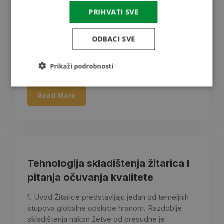
proizvodima u trenutku žetve, osobito kod
PRIHVATI SVE
kukuruza, viši je nego što je potrebno za sigurno
skladištenje i daljnju preradu. U novoj seriji
članaka želimo predstaviti suvremene sušare s
ODBACI SVE
ekonomičnom potrošnjom energije te pravilnu
upotrebu procesa sušenja. Načelo sušenja Tzv.
Prikaži podrobnosti
ravnotežni sadržaj vlage kod različitih kultura…
Read More
Tehnologija skladištenja žitarica I
pitanja očuvanja kvalitete
1. Uvod Žitarice predstavljaju jedan od temeljnih
stupova globalne opskrbe hranom. Razdoblje
skladištenja nakon žetve od presudne je