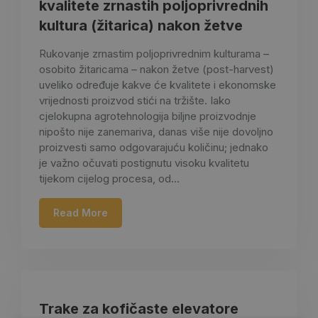
kvalitete zrnastih poljoprivrednih
kultura (žitarica) nakon žetve
Rukovanje zrnastim poljoprivrednim kulturama –
osobito žitaricama – nakon žetve (post-harvest)
uveliko određuje kakve će kvalitete i ekonomske
vrijednosti proizvod stići na tržište. Iako
cjelokupna agrotehnologija biljne proizvodnje
nipošto nije zanemariva, danas više nije dovoljno
proizvesti samo odgovarajuću količinu; jednako
je važno očuvati postignutu visoku kvalitetu
tijekom cijelog procesa, od…
Read More
Trake za kofičaste elevatore