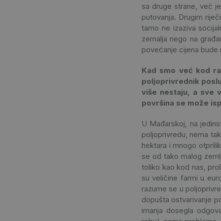
sa druge strane, već j
putovanja. Drugim riječ
tamo ne izaziva socijal
zemalja nego na građan
povećanje cijena bude 
Kad smo već kod razl
poljoprivrednik posl
više nestaju, a sve 
površina se može isp
U Mađarskoj, na jedins
poljoprivredu, nema tak
hektara i mnogo otprili
se od tako malog zemlj
toliko kao kod nas, pro
su veličine farmi u eur
razume se u poljoprivred
dopušta ostvarivanje po
imanja dosegla odgova