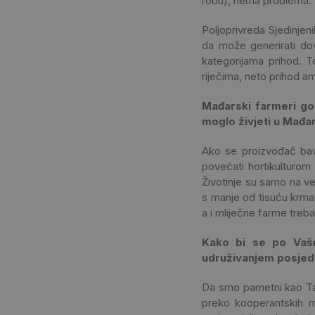
robu), nema problema. U
Poljoprivreda Sjedinjeni
da može generirati do
kategorijama prihod. 
riječima, neto prihod a
Mađarski farmeri got
moglo živjeti u Mađa
Ako se proizvođač bav
povećati hortikulturom
Životinje su samo na ve
s manje od tisuću krma
a i mliječne farme treb
Kako bi se po Vaše
udruživanjem posjeda
Da smo pametni kao Tali
preko kooperantskih mr