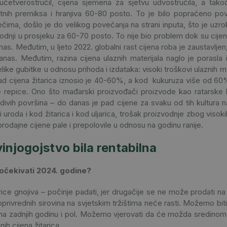
četverostručil, cijena sjemena za sjetvu udvostručila, a tako
atnih premiksa i hranjiva 60-80 posto. To je bilo popraćeno po
iječima, došlo je do velikog povećanja na strani inputa, što je uz
zvodnji u prosjeku za 60-70 posto. To nije bio problem dok su cijen
nas. Međutim, u ljeto 2022. globalni rast cijena roba je zaustavlje
danas. Međutim, razina cijena ulaznih materijala naglo je porasla i
elike gubitke u odnosu prihoda i izdataka: visoki troškovi ulaznih mat
d cijena žitarica iznosio je 40-60%, a kod kukuruza više od 60%, 
e repice. Ono što mađarski proizvođači proizvode kao ratarske 
divih površina – do danas je pad cijene za svaku od tih kultura 
ci uroda i kod žitarica i kod uljarica, trošak proizvodnje zbog visok
rodajne cijene pale i prepolovile u odnosu na godinu ranije.
vinjogojstvo bila rentabilna
čekivati ​​2024. godine?
rice gnojiva – počinje padati, jer drugačije se ne može prodati na 
oprivrednih sirovina na svjetskim tržištima neće rasti. Možemo biti
utna zadnjih godinu i pol. Možemo vjerovati da će možda sredinom 
nih cijena žitarica.