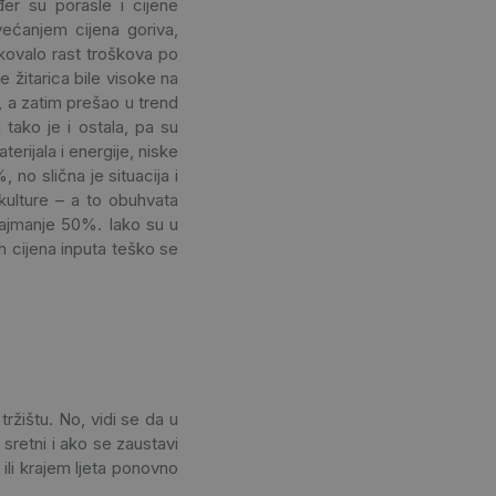
đer su porasle i cijene
većanjem cijena goriva,
rokovalo rast troškova po
e žitarica bile visoke na
n, a zatim prešao u trend
 tako je i ostala, pa su
erijala i energije, niske
no slična je situacija i
kulture – a to obuhvata
najmanje 50%. Iako su u
ih cijena inputa teško se
tržištu. No, vidi se da u
 sretni i ako se zaustavi
ili krajem ljeta ponovno