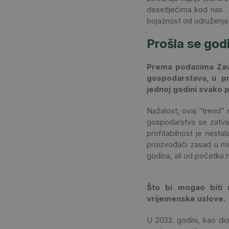
desetljećima kod nas .
bojaznost od udruženja 
Prošla se god
Prema podacima Zavod
gospodarstava, u pro
jednoj godini svako p
Nažalost, ovaj “trend”
gospodarstva se zatvar
profitabilnost je nest
proizvođači zasad u mi
godina, ali od početka 
Što bi mogao biti r
vrijemenske uslove.
U 2022. godini, kao dio