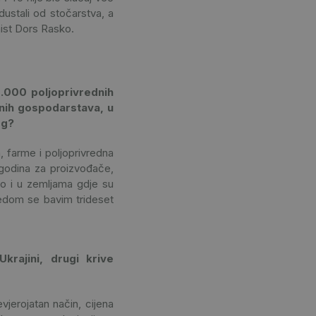
ustali od stočarstva, a
mist Dors Rasko.
0.000 poljoprivrednih
dnih gospodarstava, u
og?
 farme i poljoprivredna
 godina za proizvođače,
no i u zemljama gdje su
redom se bavim trideset
krajini, drugi krive
vjerojatan način, cijena