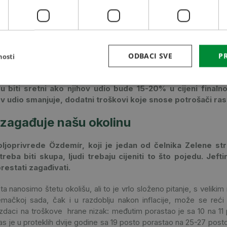
bila je samo 15% potrošačke cijene kruha, odnosno toliko je polj
3. dobio samo 7-8 % zbog brutalnog pada cijena pšenice . Onda
 maloprodaja, ambalaža, PDV, vanredni porezi i naknade za zaštitu
skoj, Njemačkoj i u mnogim drugim državama. Krajem prošlog stolj
i 40% vrijednosti finalnog proizvoda, danas mogu biti sretni ak
ODBACI SVE
PR
oizvođača smanjuje, dodatni troškovi potrošača rastu. Ovo je svjet
nosti
se svi sa time.
u biti sretni ako njihov udio bude 15-20% u cijeni final
ov udio smanjuje, dodatni troškovi koje snose potrošači ras
 zagađuje našu okolinu
oljoprivrede Özdemír, koji je jedan od čelnika Zelene st
 treba biti skupa, ljudi trebaju cijeniti to što pojedu. Jeft
restati zagađivati.
 nanosimo štetu okolišu, ali to je vrlo složeno pitanje, s velikim 
jemačkoj sada, čak i u razdoblju nakon inflacije, može se reći
daci na troškove hrane nizak: međutim porastao je sa 10 na 11 p
s je u proteklih dvije godine sa 19 posto porastao na 25-27 post