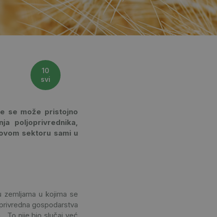
10
svi
je se može pristojno
ja poljoprivrednika,
i ovom sektoru sami u
 u zemljama u kojima se
ljoprivredna gospodarstva
 To nije bio slučaj već