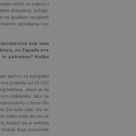
staje nešto za odjeću i
adnim državama, točnije,
e na građane razvijenih
iromašnim zemaljama ovo
gospodarstva koji sam
ektara, na Zapadu sve
e to potrebno? Kolika
ije tipično za europsku
je ima posjeda od 20.000
nog hektara. Jasno je da
nom stakleniku. Iako ne
 jednostavno u tome što
ne živi loše zato što ne
jeda toliko mala da mu ne
a, budući da je veličina
 imanja koja proizvode