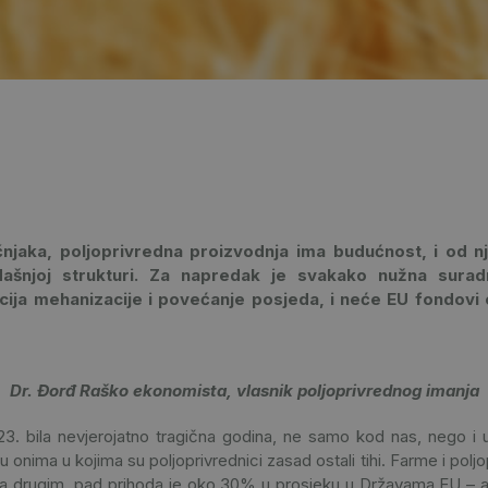
čnjaka, poljoprivredna proizvodnja ima budućnost, i od n
adašnjoj strukturi. Za napredak je svakako nužna suradn
cija mehanizacije i povećanje posjeda, i neće EU fondov
Dr. Đorđ Ra
š
ko ekonomista, vlasnik poljoprivrednog imanja
3. bila nevjerojatno tragična godina, ne samo kod nas, nego i
 u onima u kojima su poljoprivrednici zasad ostali tihi. Farme i po
za drugim, pad prihoda je oko 30% u prosjeku u Državama EU – a .