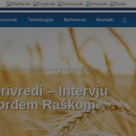
roizvodi
Tehnologija
Reference
Kontakti
 SA POLJOPRIVREDNIM EKONOMISTOM
ivredi – Intervju
Dorđem Raškom