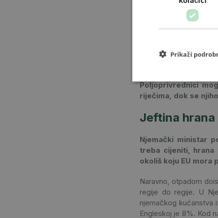
dobra cijena pšenice, 
godine, a onda je 202
ostatak izgubilo. Očito
To je slučaj i u Mađar
još u prosjeku dobival
riječima, dok se udio pr
Prikaži podrob
preispitati, no ne slažu 
Poljoprivrednici mog
riječima, dok se njih
Jeftina hrana
Njemački ministar p
treba cijeniti, hrana
okoliš koju EU mora p
Naravno, otpadom doista
regije do regije. U N
njemačkog kućanstva iz
Engleskoj je 8%. Kod na