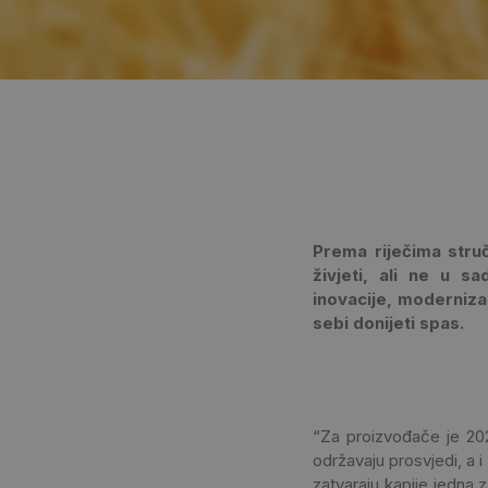
Prema riječima stru
živjeti, ali ne u s
inovacije, moderniza
sebi donijeti spas.
“Za proizvođače je 202
održavaju prosvjedi, a i
zatvaraju kapije jedna 