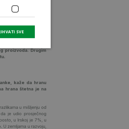
oprivrednik dobio 2022.
CROATIAN
 možete pitati gdje se
 okoliša itd. oduzmu ga.
RUSSIAN
eća poljoprivrednici su
o dobiju 15-20%. Drugim
IHVATI SVE
ski trend koji bi trebalo
nog proizvoda. Drugim
tu.
ranke, kaže da hranu
ina hrana štetna je na
razlikama u mišljenju od
 da je udio prosječnog
osto, u Irskoj je 7%, u
o. U zemljama u razvoju,