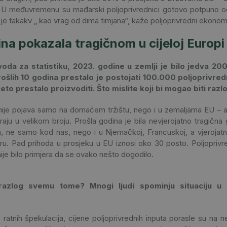
 U međuvremenu su mađarski poljoprivrednici gotovo potpuno od
je takakv „ kao vrag od dima timjana“, kaže poljoprivredni ekono
ina pokazala tragičnom u cijeloj Europi
a za statistiku, 2023. godine u zemlji je bilo jedva 20
šlih 10 godina prestalo je postojati 100.000 poljoprivre
eto prestalo proizvoditi. Što mislite koji bi mogao biti razl
 nije pojava samo na domaćem tržištu, nego i u zemaljama EU – a,
aju u velikom broju. Prošla godina je bila nevjerojatno tragična
ala, ne samo kod nas, nego i u Njemačkoj, Francuskoj, a vjerojat
ru. Pad prihoda u prosjeku u EU iznosi oko 30 posto. Poljopriv
nije bilo primjera da se ovako nešto dogodilo.
azlog svemu tome? Mnogi ljudi spominju situaciju u U
 ratnih špekulacija, cijene poljoprivrednih inputa porasle su na ne