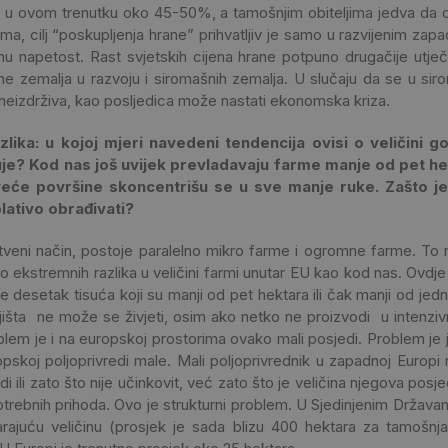
e u ovom trenutku oko 45-50%, a tamošnjim obiteljima jedva da o
ima, cilj “poskupljenja hrane” prihvatljiv je samo u razvijenim zap
nu napetost. Rast svjetskih cijena hrane potpuno drugačije utječ
e zemalja u razvoju i siromašnih zemalja. U slučaju da se u s
neizdrživa, kao posljedica može nastati ekonomska kriza.
ika: u kojoj mjeri navedeni tendencija ovisi o veličini 
uje? Kod nas još uvijek prevladavaju farme manje od pet h
veće površine skoncentrišu se u sve manje ruke. Zašto j
lativo obrađivati?
tveni način, postoje paralelno mikro farme i ogromne farme. To n
o ekstremnih razlika u veličini farmi unutar EU kao kod nas. Ovd
ke desetak tisuća koji su manji od pet hektara ili čak manji od jed
išta ne može se živjeti, osim ako netko ne proizvodi u intenziv
blem je i na europskoj prostorima ovako mali posjedi. Problem je
opskoj poljoprivredi male. Mali poljoprivrednik u zapadnoj Europi 
i ili zato što nije učinkovit, već zato što je veličina njegova pos
trebnih prihoda. Ovo je strukturni problem. U Sjedinjenim Državam
rajuću veličinu (prosjek je sada blizu 400 hektara za tamošnja