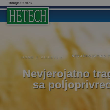
info@hetech.hu
NEVJEROJATNO T
HOME
/
VIJESTI
/
Nevjerojatno tra
sa poljopriv