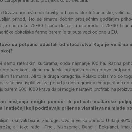
 Europi je trenutno prosjek oko 25 hektara.
h Država nije ništa učinkovitija od njemačke ili francuske, veličin
voljan prihod, što se smatra dobrim prosječnim godišnjim prih
To je sada oko 75-80 tisuća dolara, u usporedbi s 25-30 tisuća
meričke obiteljske farme barem je tri puta veći od one u EU.
ovo su potpuno odustali od stočarstva Koja je veličina 
rskoj?
i samo ratarskim kulturama, onda najmanje 100 ha. Razina prih
 i stočarstvom, ali su mađarski poljoprivrednici gotovo potpuno 
likim farmama. Ali to je druga kategorija. Polako dolazimo do to
ča više nisu isplative, za perad je donja granica mnoga stada od
aju barem 600-1000 krava da bi mogle nastaviti profitabilna proizv
m mišljenju moglo pomoći ili poticati mađarske poljop
 i natječaji koji podržavaju prijenos vlasništva na mlade
jani, osnivali bismo zadruge. Ovo je velika pomoć. U Italiji 90%
eža, ali tako rade Finci, Nizozemci, Danci i Belgijanci. Imaju