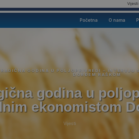
Vijesti
Početna
O nama
P
RAGIČNA GODINA U POLJOPRIVREDI – INTERVJU
DORĐEM RAŠKOM
gična godina u poljopr
rednim ekonomistom 
Vijesti