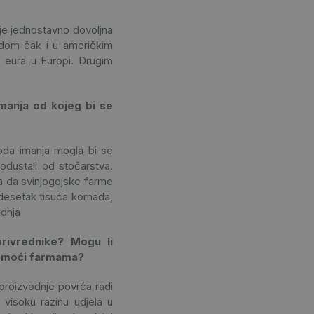
a je jednostavno dovoljna
odom čak i u američkim
 eura u Europi. Drugim
imanja od kojeg bi se
oda imanja mogla bi se
odustali od stočarstva.
ga da svinjogojske farme
 desetak tisuća komada,
odnja
rivrednike? Mogu li
 pomoći farmama?
 proizvodnje povrća radi
 visoku razinu udjela u