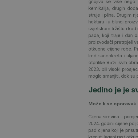
gnojiva se više nego u
kemikalija, drugih dod
struje i plina. Drugim r
hektaru i u biljnoj proi
svjetskom tržištu i kod 
pada, koji traje i dan 
proizvođači pretrpjeli v
otkupne cijene robe. Pa
kod suncokreta i uljan
otprilike 85% svih obra
2023. bili visoki prosje
moglo smanjiti, dok su p
Jedino je je s
Može li se oporavak o
Cijena sirovina – primje
2024. godini cijene polj
pad cijena koji je pris
krenuti lagani rast otkup