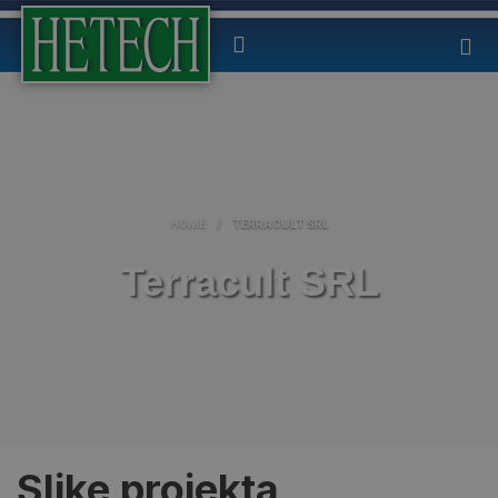
HOME
/
TERRACULT SRL
Terracult SRL
Slike projekta