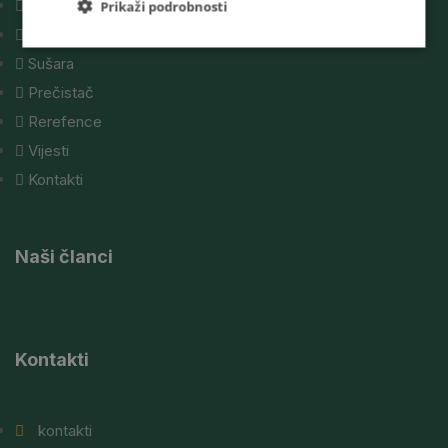
Prikaz naše tvrtke
Prikaži podrobnosti
Silos sistemi
Sušara
Prečistač
Rerefence
Vijesti
Kontakti
Naši članci
Kontakti
kontakti