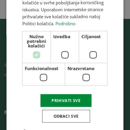
kolačiće u svrhe poboljšanja korisničkog
ROMANIAN
iskustva. Uporabom internetske stranice
prihvaćate sve kolačiće sukladno našoj
CROATIAN
Politici kolačića.
Podrobno
RUSSIAN
Nužno
Izvedba
Ciljanost
potrebni
kolačići
Sušare, silosi, sistemi prečišćavanja projektovanje
Funkcionalnost
Nrazvrstano
skladišta, izgradnja, izvršni radovi.
PRIHVATI SVE
Navigacija
ODBACI SVE