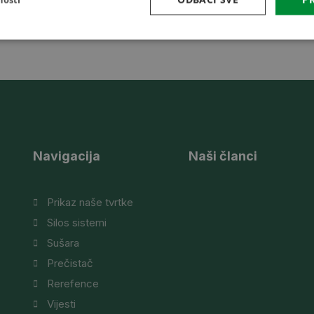
Navigacija
Naši članci
Prikaz naše tvrtke
Silos sistemi
Sušara
Prečistač
Rerefence
Vijesti