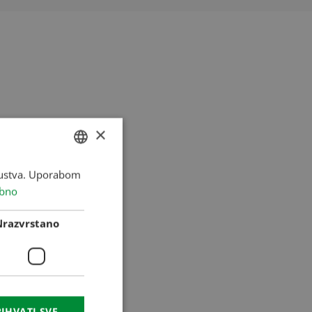
×
skustva. Uporabom
HUNGARIAN
bno
ENGLISH
ROMANIAN
Nrazvrstano
CROATIAN
RUSSIAN
IHVATI SVE