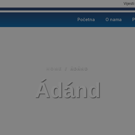
Vijesti
Početna
O nama
P
HOME
/
ÁDÁND
Ádánd