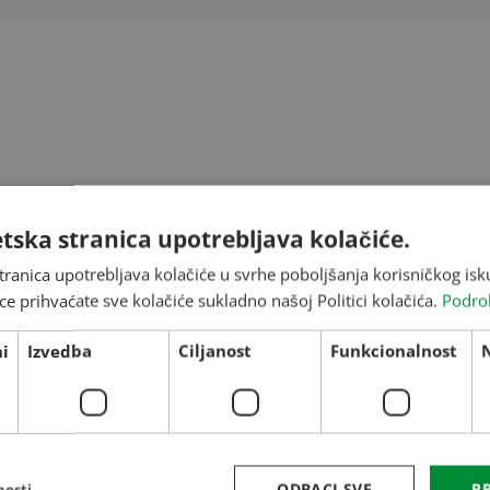
tska stranica upotrebljava kolačiće.
REFERENCE
tranica upotrebljava kolačiće u svrhe poboljšanja korisničkog i
Više projekata
ce prihvaćate sve kolačiće sukladno našoj Politici kolačića.
Podro
i
Izvedba
Ciljanost
Funkcionalnost
ODBACI SVE
PR
nosti