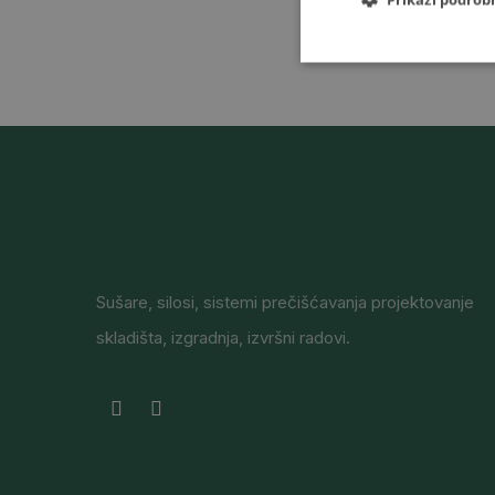
Sušare, silosi, sistemi prečišćavanja projektovanje
skladišta, izgradnja, izvršni radovi.