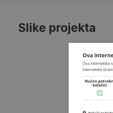
Slike projekta
Ova interne
Ova internetska s
internetske strani
Nužno potrebn
kolačići
Prikaži podrob