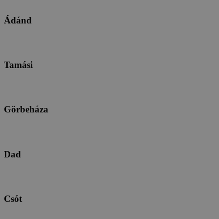
Ádánd
Tamási
Görbeháza
Dad
Csót