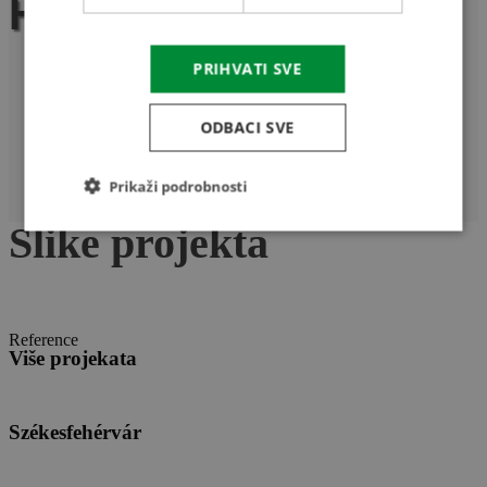
Hercegszántó
PRIHVATI SVE
ODBACI SVE
Prikaži podrobnosti
Slike projekta
Reference
Više projekata
Székesfehérvár