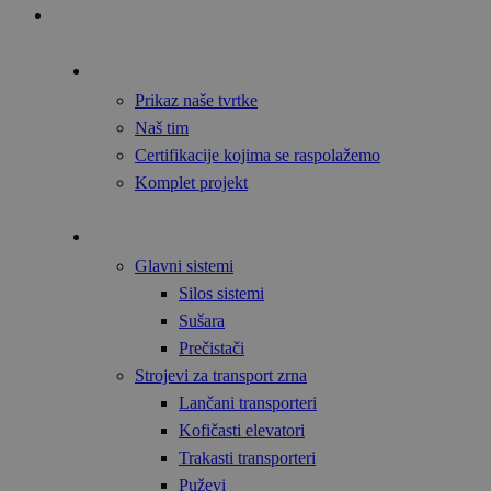
Početna
O nama
Prikaz naše tvrtke
Naš tim
Certifikacije kojima se raspolažemo
Komplet projekt
Proizvodi
Glavni sistemi
Silos sistemi
Sušara
Prečistači
Strojevi za transport zrna
Lančani transporteri
Kofičasti elevatori
Trakasti transporteri
Puževi