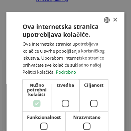
Reference
×
Naše mađarske reference
Ova internetska stranica
Naše rumunjske reference
upotrebljava kolačiće.
HUNGARIAN
Interaktivna karta
Ova internetska stranica upotrebljava
ENGLISH
kolačiće u svrhe poboljšanja korisničkog
Kontakti
ROMANIAN
iskustva. Uporabom internetske stranice
prihvaćate sve kolačiće sukladno našoj
CROATIAN
Politici kolačića.
Podrobno
RUSSIAN
Nužno
Izvedba
Ciljanost
potrebni
kolačići
Home
/
Hercegszántó
Funkcionalnost
Nrazvrstano