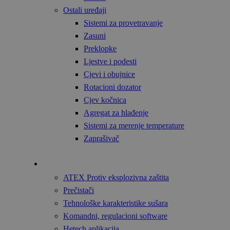
Ostali uređaji
Sistemi za provetravanje
Zasuni
Preklopke
Ljestve i podesti
Cjevi i obujnice
Rotacioni dozator
Cjev kočnica
Agregat za hlađenje
Sistemi za merenje temperature
Zaprašivač
Tehnologija
ATEX Protiv eksplozivna zaštita
Prečistači
Tehnološke karakteristike sušara
Komandni, regulacioni software
Hetech aplikacija