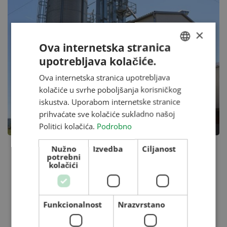
×
Ova internetska stranica
upotrebljava kolačiće.
HUNGARIAN
Ova internetska stranica upotrebljava
ENGLISH
kolačiće u svrhe poboljšanja korisničkog
ROMANIAN
iskustva. Uporabom internetske stranice
prihvaćate sve kolačiće sukladno našoj
CROATIAN
Politici kolačića.
Podrobno
RUSSIAN
Nužno
Izvedba
Ciljanost
potrebni
kolačići
Funkcionalnost
Nrazvrstano