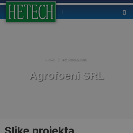
HOME
/
AGROFOENI SRL
Agrofoeni SRL
Slike projekta