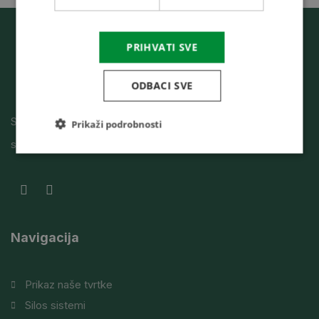
PRIHVATI SVE
ODBACI SVE
Sušare, silosi, sistemi prečišćavanja projektovanje
Prikaži podrobnosti
skladišta, izgradnja, izvršni radovi.
Navigacija
Prikaz naše tvrtke
Silos sistemi