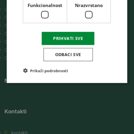
Funkcionalnost
Nrazvrstano
Prikaz naše tvrtke
Silos sistemi
Sušara
Prečistač
PRIHVATI SVE
Rerefence
Vijesti
ODBACI SVE
Kontakti
Prikaži podrobnosti
Naši članci
Kontakti
kontakti