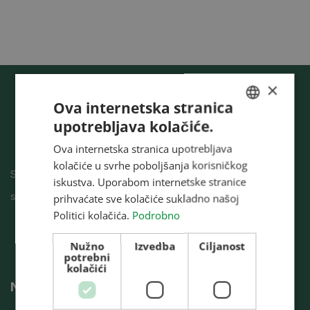
×
Ova internetska stranica
upotrebljava kolačiće.
HUNGARIAN
Ova internetska stranica upotrebljava
ENGLISH
kolačiće u svrhe poboljšanja korisničkog
Sušare, silosi, sistemi prečišćavanja projektovanje
ROMANIAN
iskustva. Uporabom internetske stranice
skladišta, izgradnja, izvršni radovi.
prihvaćate sve kolačiće sukladno našoj
CROATIAN
Politici kolačića.
Podrobno
RUSSIAN
Nužno
Izvedba
Ciljanost
potrebni
kolačići
Navigacija