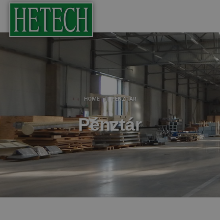
HOME
/
PÉNZTÁR
Pénztár