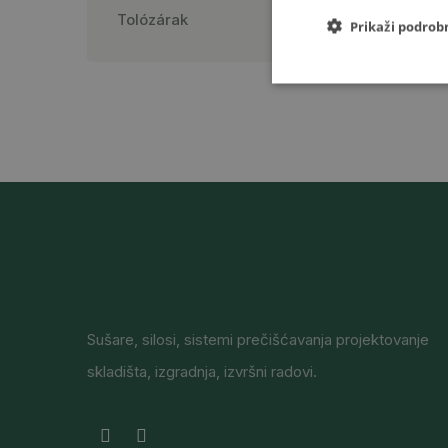
Tolózárak
Prikaži podrob
Sušare, silosi, sistemi prečišćavanja projektovanje
skladišta, izgradnja, izvršni radovi.