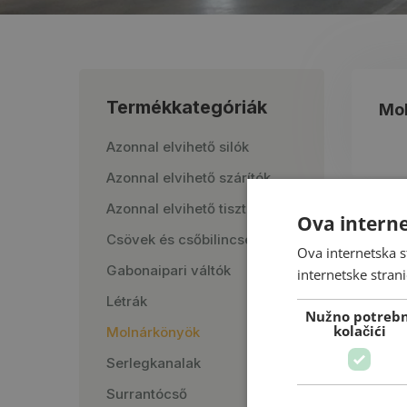
Termékkategóriák
Mo
Azonnal elvihető silók
Azonnal elvihető szárítók
Azonnal elvihető tisztítók
Ova interne
Csövek és csőbilincsek
Ova internetska s
Gabonaipari váltók
internetske strani
Létrák
Nužno potrebn
kolačići
Molnárkönyök
Serlegkanalak
Surrantócső