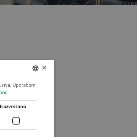
×
skustva. Uporabom
HUNGARIAN
bno
ENGLISH
ROMANIAN
Nrazvrstano
CROATIAN
RUSSIAN