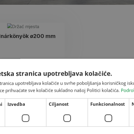
lnárkönyök ø200 mm
tska stranica upotrebljava kolačiće.
tranica upotrebljava kolačiće u svrhe poboljšanja korisničkog i
ce prihvaćate sve kolačiće sukladno našoj Politici kolačića.
Podro
i
Izvedba
Ciljanost
Funkcionalnost