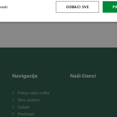
ODBACI SVE
PR
nosti
Navigacija
Naši članci
Prikaz naše tvrtke
Silos sistemi
Sušara
Prečistač