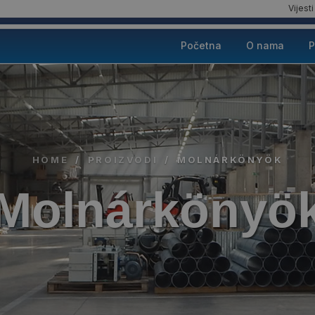
Vijesti
Početna
O nama
P
HOME
/
PROIZVODI
/
MOLNÁRKÖNYÖK
Molnárkönyö