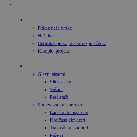
Početna
O nama
Prikaz naše tvrtke
Naš tim
Certifikacije kojima se raspolažemo
Komplet projekt
Proizvodi
Glavni sistemi
Silos sistemi
Sušara
Prečistači
Strojevi za transport zrna
Lančani transporteri
Kofičasti elevatori
Trakasti transporteri
Puževi