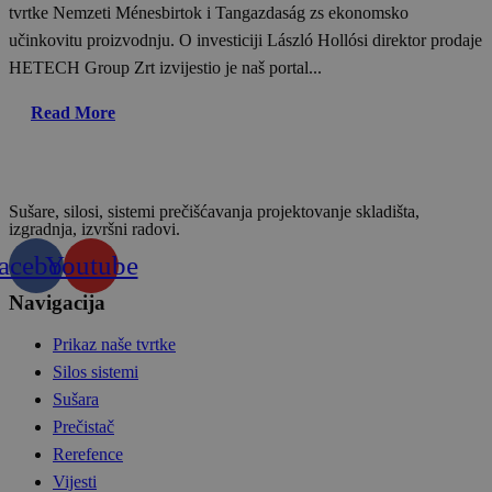
tvrtke Nemzeti Ménesbirtok i Tangazdaság zs ekonomsko
učinkovitu proizvodnju. O investiciji László Hollósi direktor prodaje
HETECH Group Zrt izvijestio je naš portal...
Read More
Sušare, silosi, sistemi prečišćavanja projektovanje skladišta,
izgradnja, izvršni radovi.
acebook
Youtube
Navigacija
Prikaz naše tvrtke
Silos sistemi
Sušara
Prečistač
Rerefence
Vijesti