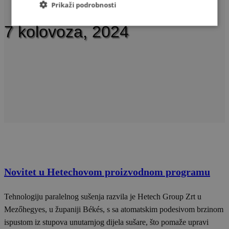
Prikaži podrobnosti
7
7 kolovoza, 2024
Novitet u Hetechovom proizvodnom programu
Tehnologiju paralelnog sušenja razvila je Hetech Group Zrt u
Mezőhegyes, u županiji Békés, s sa atomatskim podesivom brzinom
ispustom iz stupova unutarnjog dijela sušare, što pomaže upravi