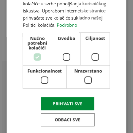
kolačiće u svrhe poboljšanja korisničkog
ROMANIAN
iskustva. Uporabom internetske stranice
Reference
prihvaćate sve kolačiće sukladno našoj
CROATIAN
Naše mađarske reference
Politici kolačića.
Podrobno
RUSSIAN
Naše rumunjske reference
Interaktivna karta
Nužno
Izvedba
Ciljanost
potrebni
kolačići
Kontakti
Funkcionalnost
Nrazvrstano
PRIHVATI SVE
Home
/
2024
ODBACI SVE
/
kolovoz
/