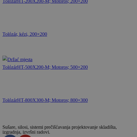
TolózárHT-200X200-M; Motoros; 200×200
Tolózár, kézi, 200×200
TolózárHT-500X200-M; Motoros; 500×200
TolózárHT-800X300-M; Motoros; 800×300
Sušare, silosi, sistemi prečišćavanja projektovanje skladišta,
izgradnja, izvršni radovi.