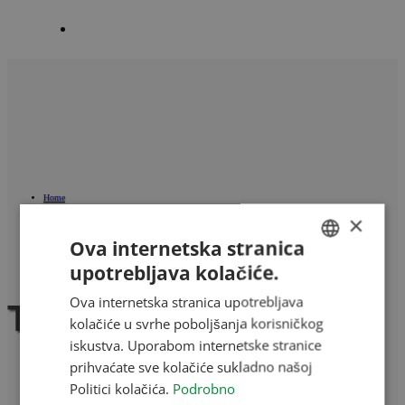
Kontakti
Home
/
×
Proizvodi
Ova internetska stranica
/
Serlegkanál JET 14-100
upotrebljava kolačiće.
HUNGARIAN
Ova internetska stranica upotrebljava
ENGLISH
Termékek
kolačiće u svrhe poboljšanja korisničkog
ROMANIAN
iskustva. Uporabom internetske stranice
prihvaćate sve kolačiće sukladno našoj
CROATIAN
Politici kolačića.
Podrobno
RUSSIAN