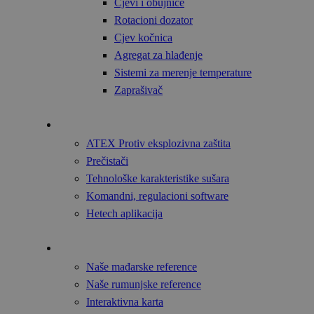
Cjevi i obujnice
Rotacioni dozator
Cjev kočnica
Agregat za hlađenje
Sistemi za merenje temperature
Zaprašivač
Tehnologija
ATEX Protiv eksplozivna zaštita
Prečistači
Tehnološke karakteristike sušara
Komandni, regulacioni software
Hetech aplikacija
Reference
Naše mađarske reference
Naše rumunjske reference
Interaktivna karta