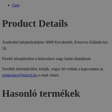
Opis
Product Details
Áruátvétel telephelyünkön: 6000 Kecskemét, Könyves Kálmán krt.
18.
Fizetés készpénzben a helyszínen vagy banki átutalással.
További információért, kérjük, vegye fel velünk a kapcsolatot az
ertekesites@hetech.hu
e-mail címen.
Hasonló termékek