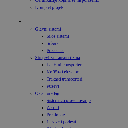
Certifikacije kojima se raspolažemo
Komplet projekt
Proizvodi
Glavni sistemi
Silos sistemi
Sušara
Prečistači
Strojevi za transport zrna
Lančani transporteri
Kofičasti elevatori
Trakasti transporteri
Puževi
Ostali uređaji
Sistemi za provetravanje
Zasuni
Preklopke
Ljestve i podesti