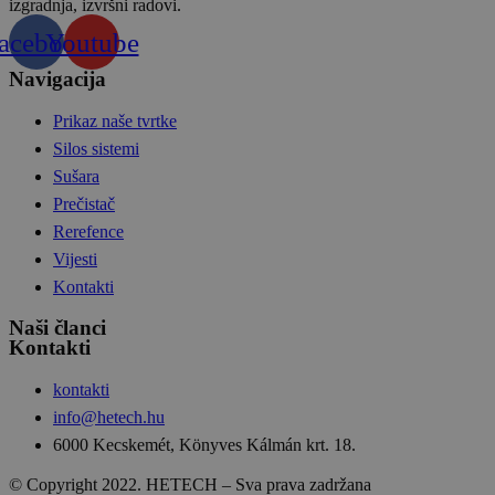
izgradnja, izvršni radovi.
acebook
Youtube
Navigacija
Prikaz naše tvrtke
Silos sistemi
Sušara
Prečistač
Rerefence
Vijesti
Kontakti
Naši članci
Kontakti
kontakti
info@hetech.hu
6000 Kecskemét, Könyves Kálmán krt. 18.
© Copyright 2022. HETECH – Sva prava zadržana