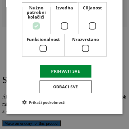
Nužno
Izvedba
Ciljanost
potrebni
kolačići
Funkcionalnost
Nrazvrstano
PRIHVATI SVE
Serlegkanál JET 14-100
ODBACI SVE
Általunk forgalmazott serlegkanalak és hozzá tartozó serlegcsavarok
Prikaži podrobnosti
minden méretben az Önök rendelkezésére áll. Keressék
alkatrészeseinket.