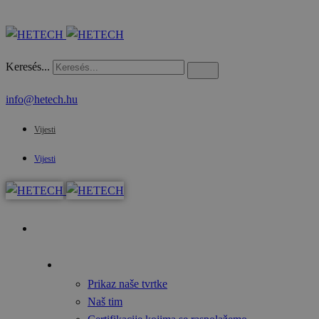
Keresés...
info@hetech.hu
Vijesti
Vijesti
Početna
O nama
Prikaz naše tvrtke
Naš tim